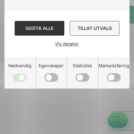
Designed and developed
GODTA ALLE
TILLAT UTVALG
by
Stem Agency
Vis detaljer
g
Nødvendig
Egenskaper
Statistikk
Markedsføring
n