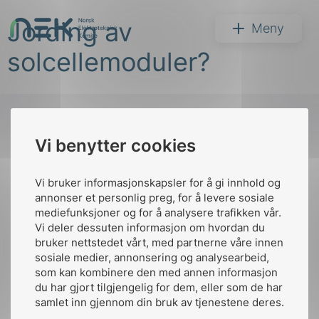
Hopp
Jording av
til
NEK
Meny
innhold
solcellemoduler?
Vi benytter cookies
Søk
Til
toppen
Vi bruker informasjonskapsler for å gi innhold og
annonser et personlig preg, for å levere sosiale
mediefunksjoner og for å analysere trafikken vår.
Vi deler dessuten informasjon om hvordan du
Kontakt oss
bruker nettstedet vårt, med partnerne våre innen
arer
sosiale medier, annonsering og analysearbeid,
Ansatte
Bruk av Cookies
som kan kombinere den med annen informasjon
arder
Kontakt
nek@nek.no
du har gjort tilgjengelig for dem, eller som de har
apet
samlet inn gjennom din bruk av tjenestene deres.