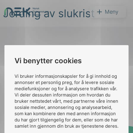
Hopp
Jording av slukrist
til
NEK
Meny
innhold
Til
Vi benytter cookies
Søk
toppen
Vi bruker informasjonskapsler for å gi innhold og
annonser et personlig preg, for å levere sosiale
Kontakt oss
mediefunksjoner og for å analysere trafikken vår.
Vi deler dessuten informasjon om hvordan du
Ansatte
Bruk av Cookies
bruker nettstedet vårt, med partnerne våre innen
arer
Kontakt
nek@nek.no
sosiale medier, annonsering og analysearbeid,
som kan kombinere den med annen informasjon
arder
du har gjort tilgjengelig for dem, eller som de har
apet
samlet inn gjennom din bruk av tjenestene deres.