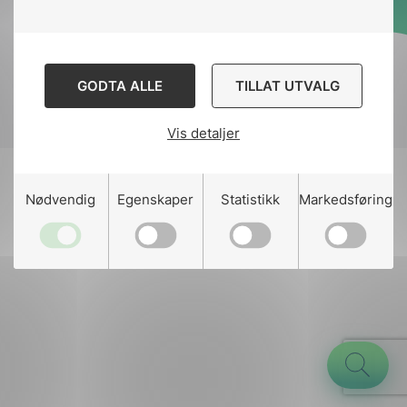
Designed and developed
by
Stem Agency
GODTA ALLE
TILLAT UTVALG
Vis detaljer
g
Nødvendig
Egenskaper
Statistikk
Markedsføring
n