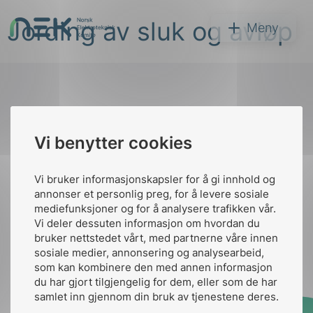
Hopp
Jording av sluk og avløp
til
NEK
Meny
innhold
Til
Vi benytter cookies
Søk
toppen
Vi bruker informasjonskapsler for å gi innhold og
annonser et personlig preg, for å levere sosiale
Kontakt oss
mediefunksjoner og for å analysere trafikken vår.
Vi deler dessuten informasjon om hvordan du
Ansatte
Bruk av Cookies
bruker nettstedet vårt, med partnerne våre innen
arer
Kontakt
nek@nek.no
sosiale medier, annonsering og analysearbeid,
som kan kombinere den med annen informasjon
arder
du har gjort tilgjengelig for dem, eller som de har
apet
samlet inn gjennom din bruk av tjenestene deres.