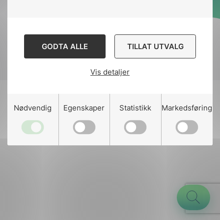
Designed and developed
by
Stem Agency
GODTA ALLE
TILLAT UTVALG
Vis detaljer
g
Nødvendig
Egenskaper
Statistikk
Markedsføring
n