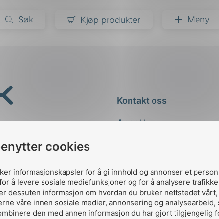
Søk
Meny
Kjøp produkter
narer
ndarder
g
Kontakt oss
ardisering
kapet
Ansatte
darder
e
Kontakt
benytter cookies
er
uker informasjonskapsler for å gi innhold og annonser et person
for å levere sosiale mediefunksjoner og for å analysere trafikke
ler dessuten informasjon om hvordan du bruker nettstedet vårt
erne våre innen sosiale medier, annonsering og analysearbeid,
ombinere den med annen informasjon du har gjort tilgjengelig f
Designed and developed 