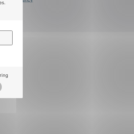
es.
ring