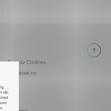
Til
toppen
Bruk av Cookies
nek@nek.no
lig
n vår.
, med
 som
or
by
Stem Agency