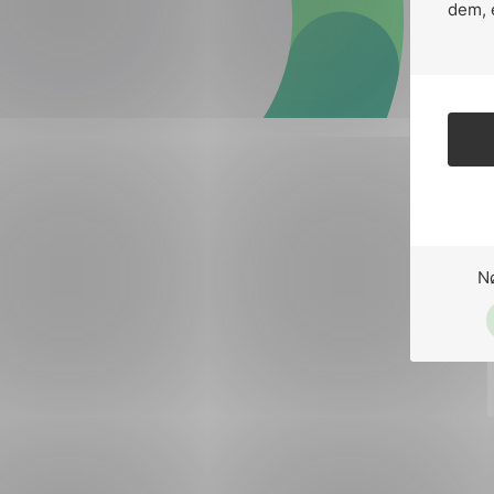
Forsvar og beredskap
dem, 
Industri og automatiseri
Norsk
English
Lavspenning
Maritime elinstallasjoner
Overføring og distribusj
Samferdsel
N
Velferdsteknologi