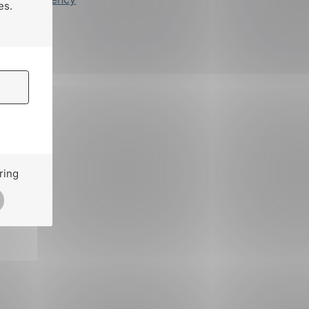
es.
ring