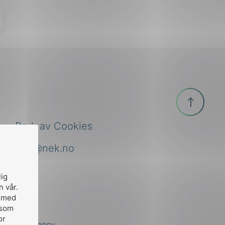
Til
toppen
Bruk av Cookies
nek@nek.no
lig
n vår.
, med
 som
or
by
Stem Agency