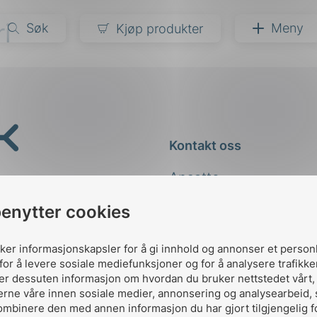
i
Søk
Meny
Kjøp produkter
narer
ndarder
g
Kontakt oss
ardisering
kapet
Ansatte
darder
e
Kontakt
benytter cookies
er
uker informasjonskapsler for å gi innhold og annonser et person
for å levere sosiale mediefunksjoner og for å analysere trafikke
ler dessuten informasjon om hvordan du bruker nettstedet vårt
erne våre innen sosiale medier, annonsering og analysearbeid,
ombinere den med annen informasjon du har gjort tilgjengelig f
Designed and developed 