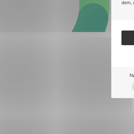
Forsvar og beredskap
dem, 
Industri og automatiseri
Norsk
English
Lavspenning
Maritime elinstallasjoner
Overføring og distribusj
Samferdsel
N
Velferdsteknologi