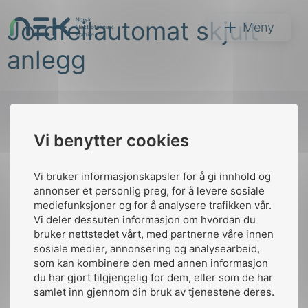
Hopp
Jordfeilautomat skjult
til
NEK
Meny
innhold
anlegg
Vi benytter cookies
Søk
Til
toppen
Vi bruker informasjonskapsler for å gi innhold og
annonser et personlig preg, for å levere sosiale
mediefunksjoner og for å analysere trafikken vår.
Vi deler dessuten informasjon om hvordan du
Kontakt oss
bruker nettstedet vårt, med partnerne våre innen
arer
sosiale medier, annonsering og analysearbeid,
Ansatte
Bruk av Cookies
som kan kombinere den med annen informasjon
arder
Kontakt
nek@nek.no
du har gjort tilgjengelig for dem, eller som de har
apet
samlet inn gjennom din bruk av tjenestene deres.