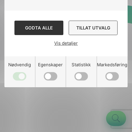
Designed and developed
GODTA ALLE
TILLAT UTVALG
by
Stem Agency
Vis detaljer
g
Nødvendig
Egenskaper
Statistikk
Markedsføring
n