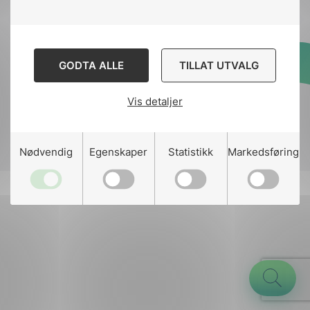
GODTA ALLE
TILLAT UTVALG
Designed and developed
by
Stem Agency
Vis detaljer
g
Nødvendig
Egenskaper
Statistikk
Markedsføring
n