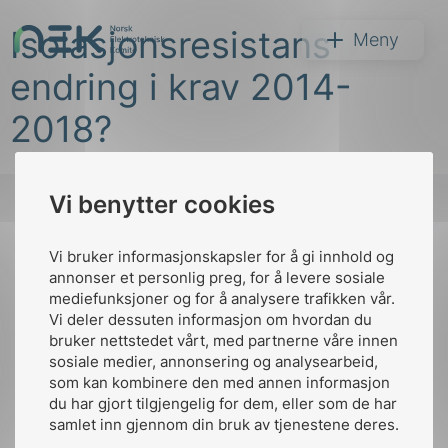
Hopp
Isolasjonsresistans
til
NEK
Meny
innhold
endring i krav 2014-
2018?
Vi benytter cookies
Søk
Vi bruker informasjonskapsler for å gi innhold og
Til
annonser et personlig preg, for å levere sosiale
toppen
mediefunksjoner og for å analysere trafikken vår.
Vi deler dessuten informasjon om hvordan du
bruker nettstedet vårt, med partnerne våre innen
arer
sosiale medier, annonsering og analysearbeid,
Kontakt oss
som kan kombinere den med annen informasjon
arder
du har gjort tilgjengelig for dem, eller som de har
Ansatte
Bruk av Cookies
apet
samlet inn gjennom din bruk av tjenestene deres.
Kontakt
nek@nek.no