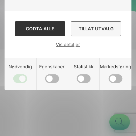
Designed and developed
by
Stem Agency
GODTA ALLE
TILLAT UTVALG
Vis detaljer
g
Nødvendig
Egenskaper
Statistikk
Markedsføring
n