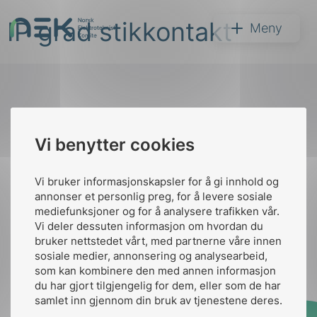
Hopp
IP grad stikkontakt
til
NEK
Meny
innhold
Til
Vi benytter cookies
Søk
toppen
Vi bruker informasjonskapsler for å gi innhold og
annonser et personlig preg, for å levere sosiale
Kontakt oss
mediefunksjoner og for å analysere trafikken vår.
Vi deler dessuten informasjon om hvordan du
Ansatte
Bruk av Cookies
bruker nettstedet vårt, med partnerne våre innen
arer
Kontakt
nek@nek.no
sosiale medier, annonsering og analysearbeid,
som kan kombinere den med annen informasjon
arder
du har gjort tilgjengelig for dem, eller som de har
apet
samlet inn gjennom din bruk av tjenestene deres.