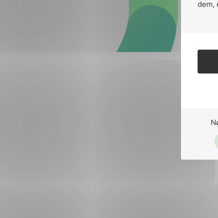
Forsvar og beredskap
dem, 
Industri og automatiseri
Norsk
English
Lavspenning
Maritime elinstallasjoner
Overføring og distribusj
Samferdsel
N
Velferdsteknologi