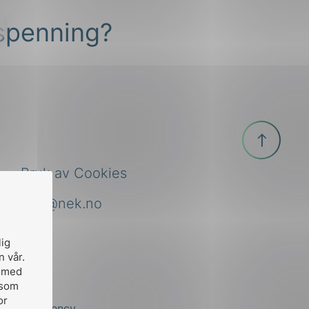
tspenning?
Til
toppen
Bruk av Cookies
nek@nek.no
lig
n vår.
, med
 som
or
by
Stem Agency