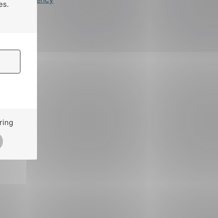
es.
ring