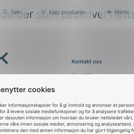
ndarder som beskriver net
Søk
Meny
Kjøp produkter
narer
ndarder
g
Kontakt oss
ardisering
kapet
Ansatte
darder
e
Kontakt
benytter cookies
er
uker informasjonskapsler for å gi innhold og annonser et person
for å levere sosiale mediefunksjoner og for å analysere trafikke
ler dessuten informasjon om hvordan du bruker nettstedet vårt
erne våre innen sosiale medier, annonsering og analysearbeid,
ombinere den med annen informasjon du har gjort tilgjengelig f
Designed and developed 