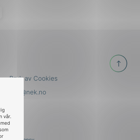
Til
toppen
Bruk av Cookies
nek@nek.no
lig
n vår.
, med
 som
or
by
Stem Agency