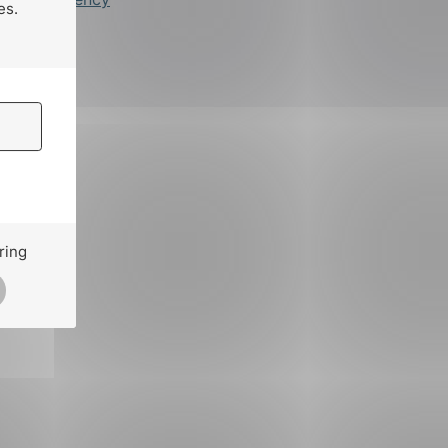
es.
ring