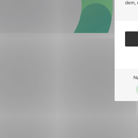
Forsvar og beredskap
dem, 
Industri og automatiseri
Norsk
English
Lavspenning
Maritime elinstallasjoner
Overføring og distribusj
Samferdsel
N
Velferdsteknologi