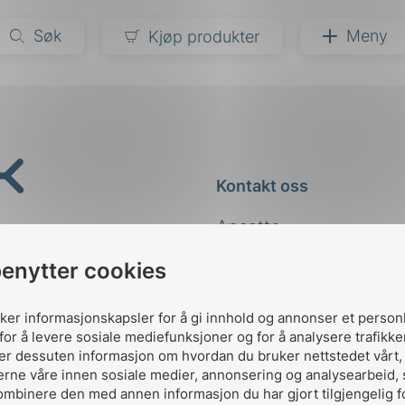
Søk
Meny
Kjøp produkter
narer
ndarder
g
Kontakt oss
ardisering
kapet
Ansatte
darder
e
Kontakt
benytter cookies
er
uker informasjonskapsler for å gi innhold og annonser et person
for å levere sosiale mediefunksjoner og for å analysere trafikke
ler dessuten informasjon om hvordan du bruker nettstedet vårt
erne våre innen sosiale medier, annonsering og analysearbeid,
ombinere den med annen informasjon du har gjort tilgjengelig f
Designed and developed 