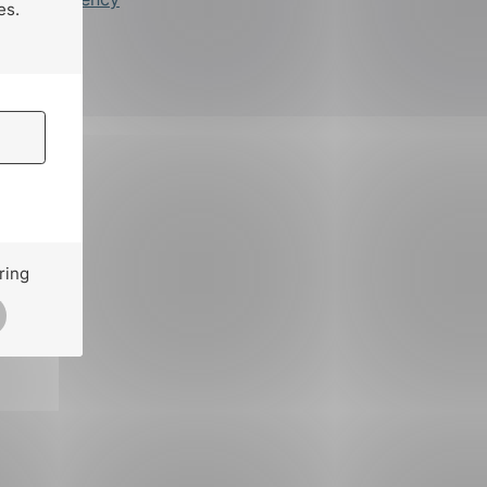
es.
ring