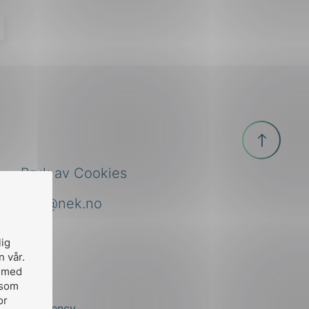
Til
toppen
Bruk av Cookies
nek@nek.no
lig
n vår.
, med
 som
or
by
Stem Agency