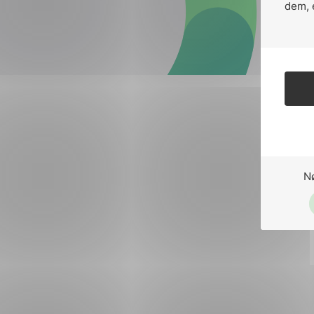
Forsvar og beredskap
dem, 
Industri og automatiseri
Norsk
English
Lavspenning
Maritime elinstallasjoner
Overføring og distribusj
Samferdsel
N
Velferdsteknologi