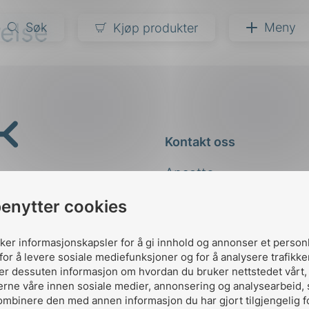
relse
Søk
Meny
Kjøp produkter
narer
ndarder
g
Kontakt oss
ardisering
kapet
Ansatte
darder
e
Kontakt
benytter cookies
er
uker informasjonskapsler for å gi innhold og annonser et person
for å levere sosiale mediefunksjoner og for å analysere trafikke
ler dessuten informasjon om hvordan du bruker nettstedet vårt
erne våre innen sosiale medier, annonsering og analysearbeid,
ombinere den med annen informasjon du har gjort tilgjengelig f
Designed and developed 