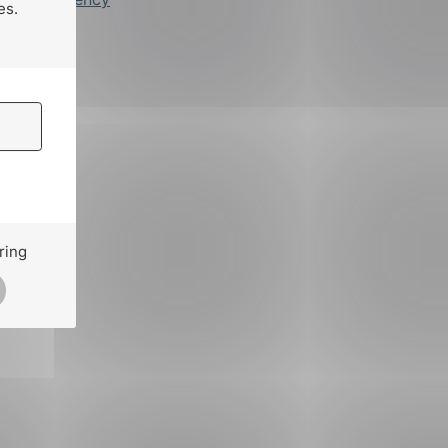
es.
ring