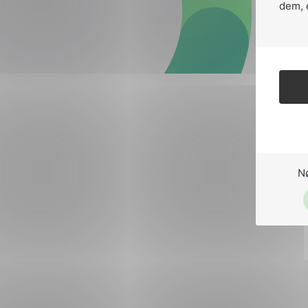
Forsvar og beredskap
dem, 
Industri og automatiseri
Norsk
English
Lavspenning
Maritime elinstallasjoner
Overføring og distribusj
Samferdsel
N
Velferdsteknologi