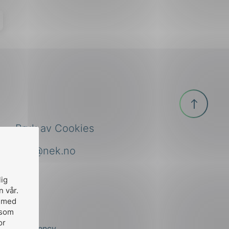
Til
toppen
Bruk av Cookies
nek@nek.no
lig
n vår.
, med
 som
or
by
Stem Agency