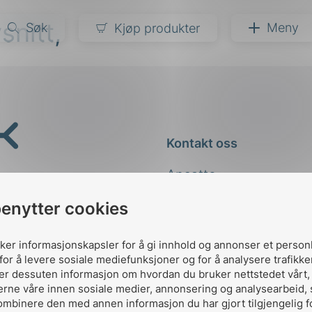
vsnitt,
Søk
Meny
Kjøp produkter
narer
ndarder
g
Kontakt oss
ardisering
kapet
Ansatte
darder
e
Kontakt
benytter cookies
er
uker informasjonskapsler for å gi innhold og annonser et person
for å levere sosiale mediefunksjoner og for å analysere trafikke
ler dessuten informasjon om hvordan du bruker nettstedet vårt
erne våre innen sosiale medier, annonsering og analysearbeid,
ombinere den med annen informasjon du har gjort tilgjengelig f
Designed and developed 