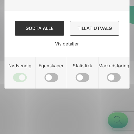
Designed and developed
GODTA ALLE
TILLAT UTVALG
by
Stem Agency
Vis detaljer
g
Nødvendig
Egenskaper
Statistikk
Markedsføring
n