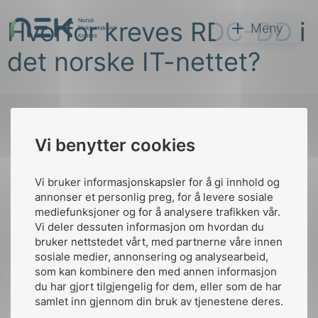
Hopp
Hvorfor kreves RDC-DD i
til
NEK
Meny
innhold
det norske IT-nettet?
Vi benytter cookies
Søk
Til
toppen
Vi bruker informasjonskapsler for å gi innhold og
annonser et personlig preg, for å levere sosiale
mediefunksjoner og for å analysere trafikken vår.
Vi deler dessuten informasjon om hvordan du
Kontakt oss
bruker nettstedet vårt, med partnerne våre innen
arer
sosiale medier, annonsering og analysearbeid,
Ansatte
Bruk av Cookies
som kan kombinere den med annen informasjon
arder
Kontakt
nek@nek.no
du har gjort tilgjengelig for dem, eller som de har
apet
samlet inn gjennom din bruk av tjenestene deres.