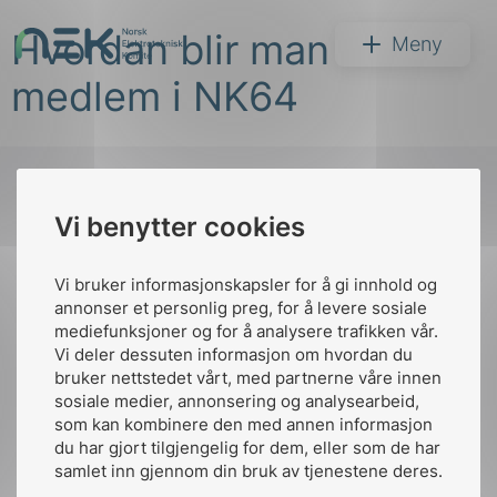
Hopp
Hvordan blir man
til
NEK
Meny
innhold
medlem i NK64
Vi benytter cookies
Søk
Til
toppen
Vi bruker informasjonskapsler for å gi innhold og
annonser et personlig preg, for å levere sosiale
mediefunksjoner og for å analysere trafikken vår.
Vi deler dessuten informasjon om hvordan du
Kontakt oss
bruker nettstedet vårt, med partnerne våre innen
arer
sosiale medier, annonsering og analysearbeid,
Ansatte
Bruk av Cookies
som kan kombinere den med annen informasjon
arder
Kontakt
nek@nek.no
du har gjort tilgjengelig for dem, eller som de har
apet
samlet inn gjennom din bruk av tjenestene deres.