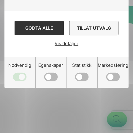
Designed and developed
GODTA ALLE
TILLAT UTVALG
by
Stem Agency
Vis detaljer
g
Nødvendig
Egenskaper
Statistikk
Markedsføring
n