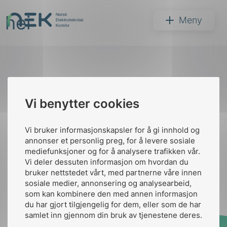
Hopp
hei
til
NEK
Meny
innhold
Til
Vi benytter cookies
Søk
toppen
Vi bruker informasjonskapsler for å gi innhold og
annonser et personlig preg, for å levere sosiale
Kontakt oss
mediefunksjoner og for å analysere trafikken vår.
Vi deler dessuten informasjon om hvordan du
Ansatte
Bruk av Cookies
bruker nettstedet vårt, med partnerne våre innen
arer
Kontakt
nek@nek.no
sosiale medier, annonsering og analysearbeid,
som kan kombinere den med annen informasjon
arder
du har gjort tilgjengelig for dem, eller som de har
apet
samlet inn gjennom din bruk av tjenestene deres.