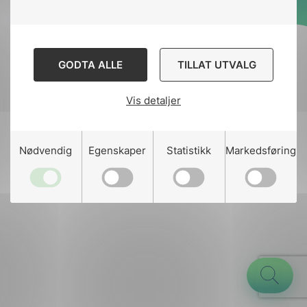
Designed and developed
by
Stem Agency
GODTA ALLE
TILLAT UTVALG
Vis detaljer
g
Nødvendig
Egenskaper
Statistikk
Markedsføring
n