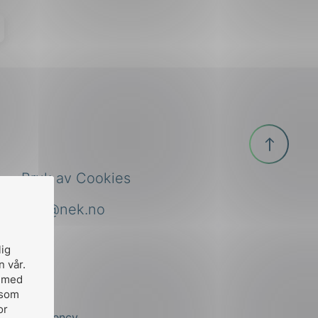
Til
toppen
Bruk av Cookies
nek@nek.no
lig
n vår.
, med
 som
or
by
Stem Agency