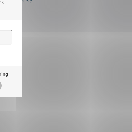
es.
ring