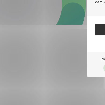
Forsvar og beredskap
dem, 
Industri og automatiseri
Norsk
English
Lavspenning
Maritime elinstallasjoner
Overføring og distribusj
Samferdsel
N
Velferdsteknologi