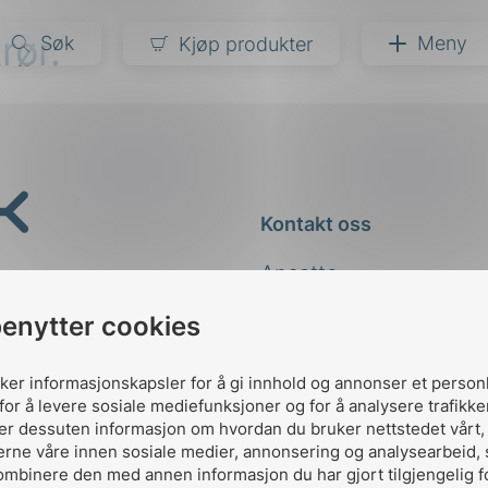
rør.
Søk
Meny
Kjøp produkter
narer
ndarder
g
Kontakt oss
ardisering
kapet
Ansatte
darder
e
Kontakt
benytter cookies
er
uker informasjonskapsler for å gi innhold og annonser et person
for å levere sosiale mediefunksjoner og for å analysere trafikke
ler dessuten informasjon om hvordan du bruker nettstedet vårt
erne våre innen sosiale medier, annonsering og analysearbeid,
ombinere den med annen informasjon du har gjort tilgjengelig f
Designed and developed 