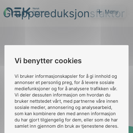
Hopp
Gruppereduksjonsfaktor
til
NEK
Meny
innhold
Til
Vi benytter cookies
Søk
toppen
Vi bruker informasjonskapsler for å gi innhold og
annonser et personlig preg, for å levere sosiale
Kontakt oss
mediefunksjoner og for å analysere trafikken vår.
Vi deler dessuten informasjon om hvordan du
Ansatte
Bruk av Cookies
bruker nettstedet vårt, med partnerne våre innen
arer
Kontakt
nek@nek.no
sosiale medier, annonsering og analysearbeid,
som kan kombinere den med annen informasjon
arder
du har gjort tilgjengelig for dem, eller som de har
apet
samlet inn gjennom din bruk av tjenestene deres.