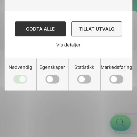
Designed and developed
by
Stem Agency
GODTA ALLE
TILLAT UTVALG
Vis detaljer
g
Nødvendig
Egenskaper
Statistikk
Markedsføring
n