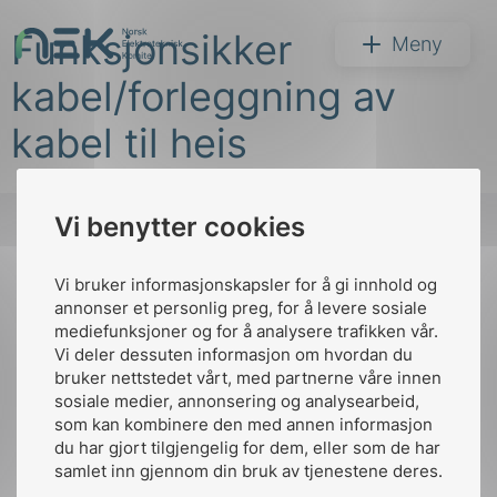
Hopp
Funksjonsikker
til
NEK
Meny
innhold
kabel/forleggning av
kabel til heis
Vi benytter cookies
Søk
Vi bruker informasjonskapsler for å gi innhold og
Til
annonser et personlig preg, for å levere sosiale
toppen
mediefunksjoner og for å analysere trafikken vår.
Vi deler dessuten informasjon om hvordan du
bruker nettstedet vårt, med partnerne våre innen
arer
sosiale medier, annonsering og analysearbeid,
Kontakt oss
som kan kombinere den med annen informasjon
arder
du har gjort tilgjengelig for dem, eller som de har
Ansatte
Bruk av Cookies
apet
samlet inn gjennom din bruk av tjenestene deres.
Kontakt
nek@nek.no