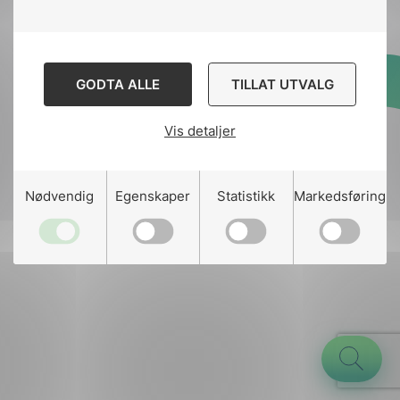
GODTA ALLE
TILLAT UTVALG
Designed and developed
by
Stem Agency
Vis detaljer
g
Nødvendig
Egenskaper
Statistikk
Markedsføring
n