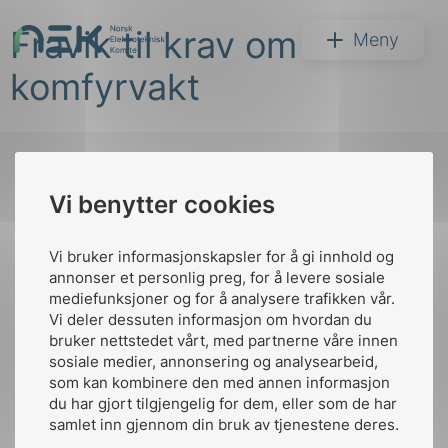
Hopp
Fravik til krav om
til
NEK
Meny
innhold
komfyrvakt
Vi benytter cookies
Søk
Til
toppen
Vi bruker informasjonskapsler for å gi innhold og
annonser et personlig preg, for å levere sosiale
mediefunksjoner og for å analysere trafikken vår.
Vi deler dessuten informasjon om hvordan du
Kontakt oss
bruker nettstedet vårt, med partnerne våre innen
arer
sosiale medier, annonsering og analysearbeid,
Ansatte
Bruk av Cookies
som kan kombinere den med annen informasjon
arder
Kontakt
nek@nek.no
du har gjort tilgjengelig for dem, eller som de har
apet
samlet inn gjennom din bruk av tjenestene deres.