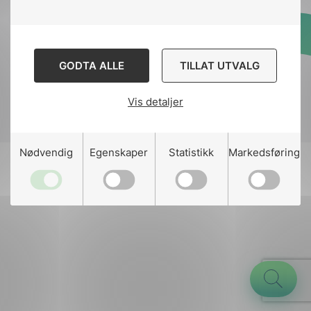
Designed and developed
GODTA ALLE
TILLAT UTVALG
by
Stem Agency
Vis detaljer
g
Nødvendig
Egenskaper
Statistikk
Markedsføring
n