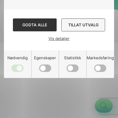
Designed and developed
by
Stem Agency
GODTA ALLE
TILLAT UTVALG
Vis detaljer
g
Nødvendig
Egenskaper
Statistikk
Markedsføring
n