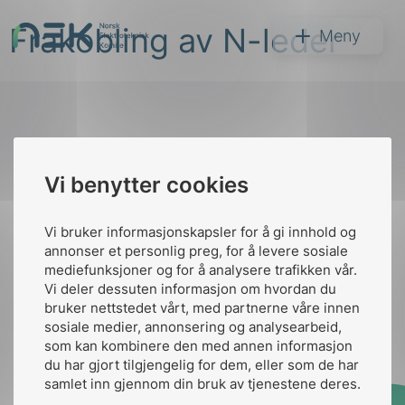
Hopp
Frakobling av N-leder
til
NEK
Meny
innhold
Til
Vi benytter cookies
Søk
toppen
Vi bruker informasjonskapsler for å gi innhold og
annonser et personlig preg, for å levere sosiale
Kontakt oss
mediefunksjoner og for å analysere trafikken vår.
Vi deler dessuten informasjon om hvordan du
Ansatte
Bruk av Cookies
bruker nettstedet vårt, med partnerne våre innen
arer
Kontakt
nek@nek.no
sosiale medier, annonsering og analysearbeid,
som kan kombinere den med annen informasjon
arder
du har gjort tilgjengelig for dem, eller som de har
apet
samlet inn gjennom din bruk av tjenestene deres.