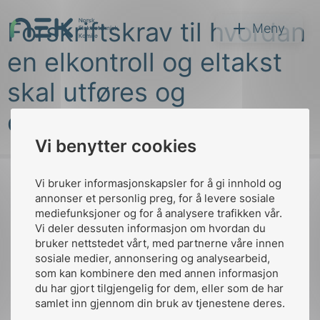
Hopp
Forskriftskrav til hvordan
til
NEK
Meny
innhold
en elkontroll og eltakst
skal utføres og
dokumenteres?
Vi benytter cookies
Søk
Vi bruker informasjonskapsler for å gi innhold og
annonser et personlig preg, for å levere sosiale
mediefunksjoner og for å analysere trafikken vår.
Til
Vi deler dessuten informasjon om hvordan du
toppen
bruker nettstedet vårt, med partnerne våre innen
arer
sosiale medier, annonsering og analysearbeid,
som kan kombinere den med annen informasjon
arder
du har gjort tilgjengelig for dem, eller som de har
Kontakt oss
apet
samlet inn gjennom din bruk av tjenestene deres.
Ansatte
Bruk av Cookies