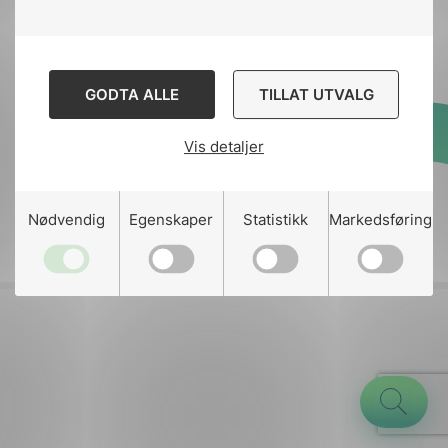
Kontakt
nek@nek.no
GODTA ALLE
TILLAT UTVALG
Vis detaljer
Designed and developed
by
Stem Agency
g
Nødvendig
Egenskaper
Statistikk
Markedsføring
n