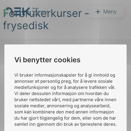
Hopp
Forbrukerkurser –
til
NEK
Meny
innhold
frysedisk
Vi benytter cookies
Søk
Til
toppen
Vi bruker informasjonskapsler for å gi innhold og
annonser et personlig preg, for å levere sosiale
mediefunksjoner og for å analysere trafikken vår.
Vi deler dessuten informasjon om hvordan du
Kontakt oss
bruker nettstedet vårt, med partnerne våre innen
arer
sosiale medier, annonsering og analysearbeid,
Ansatte
Bruk av Cookies
som kan kombinere den med annen informasjon
arder
Kontakt
nek@nek.no
du har gjort tilgjengelig for dem, eller som de har
apet
samlet inn gjennom din bruk av tjenestene deres.