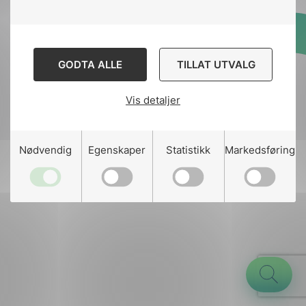
Designed and developed
GODTA ALLE
TILLAT UTVALG
by
Stem Agency
Vis detaljer
g
Nødvendig
Egenskaper
Statistikk
Markedsføring
n