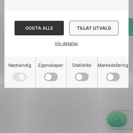
GODTA ALLE
TILLAT UTVALG
Designed and developed
by
Stem Agency
Vis detaljer
g
Nødvendig
Egenskaper
Statistikk
Markedsføring
n