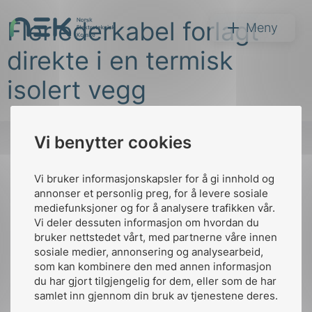
Hopp
Flerlederkabel forlagt
til
NEK
Meny
innhold
direkte i en termisk
isolert vegg
Vi benytter cookies
Søk
Vi bruker informasjonskapsler for å gi innhold og
Til
annonser et personlig preg, for å levere sosiale
toppen
mediefunksjoner og for å analysere trafikken vår.
Vi deler dessuten informasjon om hvordan du
bruker nettstedet vårt, med partnerne våre innen
arer
sosiale medier, annonsering og analysearbeid,
Kontakt oss
som kan kombinere den med annen informasjon
arder
du har gjort tilgjengelig for dem, eller som de har
Ansatte
Bruk av Cookies
apet
samlet inn gjennom din bruk av tjenestene deres.
Kontakt
nek@nek.no