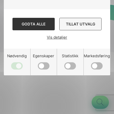
Designed and developed
GODTA ALLE
TILLAT UTVALG
by
Stem Agency
Vis detaljer
g
Nødvendig
Egenskaper
Statistikk
Markedsføring
n