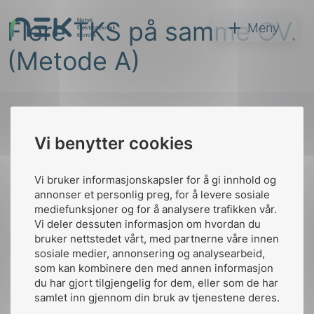
Hopp
Flere TKS på samme OV.
til
NEK
Meny
innhold
(Metode A)
Vi benytter cookies
Søk
Til
toppen
Vi bruker informasjonskapsler for å gi innhold og
annonser et personlig preg, for å levere sosiale
mediefunksjoner og for å analysere trafikken vår.
Vi deler dessuten informasjon om hvordan du
Kontakt oss
bruker nettstedet vårt, med partnerne våre innen
arer
sosiale medier, annonsering og analysearbeid,
Ansatte
Bruk av Cookies
som kan kombinere den med annen informasjon
arder
Kontakt
nek@nek.no
du har gjort tilgjengelig for dem, eller som de har
apet
samlet inn gjennom din bruk av tjenestene deres.