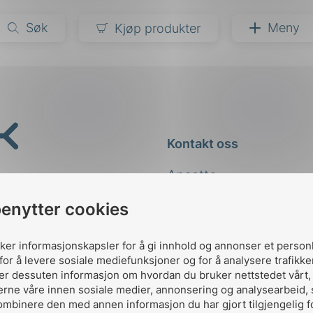
Søk
Meny
Kjøp produkter
narer
ndarder
g
Kontakt oss
ardisering
kapet
Ansatte
darder
e
Kontakt
benytter cookies
er
uker informasjonskapsler for å gi innhold og annonser et person
for å levere sosiale mediefunksjoner og for å analysere trafikke
ler dessuten informasjon om hvordan du bruker nettstedet vårt
erne våre innen sosiale medier, annonsering og analysearbeid,
ombinere den med annen informasjon du har gjort tilgjengelig f
Designed and developed 