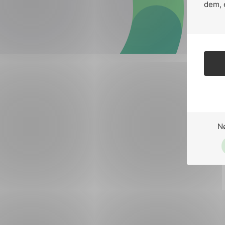
Forsvar og beredskap
dem, 
Industri og automatiseri
Norsk
English
Lavspenning
Maritime elinstallasjoner
Overføring og distribusj
Samferdsel
N
Velferdsteknologi