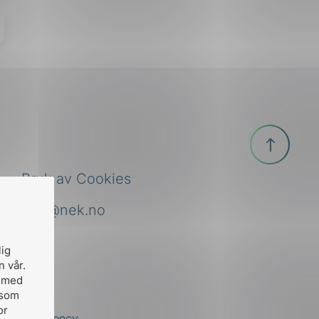
Til
toppen
Bruk av Cookies
nek@nek.no
lig
n vår.
, med
 som
or
by
Stem Agency