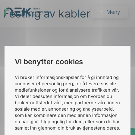
Hopp
Festing av kabler
til
NEK
Meny
innhold
Til
Vi benytter cookies
Søk
toppen
Vi bruker informasjonskapsler for å gi innhold og
annonser et personlig preg, for å levere sosiale
Kontakt oss
mediefunksjoner og for å analysere trafikken vår.
Vi deler dessuten informasjon om hvordan du
Ansatte
Bruk av Cookies
bruker nettstedet vårt, med partnerne våre innen
arer
Kontakt
nek@nek.no
sosiale medier, annonsering og analysearbeid,
som kan kombinere den med annen informasjon
arder
du har gjort tilgjengelig for dem, eller som de har
apet
samlet inn gjennom din bruk av tjenestene deres.