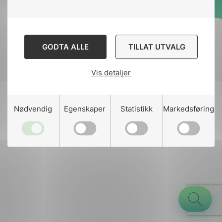
Designed and developed
by
Stem Agency
GODTA ALLE
TILLAT UTVALG
Vis detaljer
g
Nødvendig
Egenskaper
Statistikk
Markedsføring
n