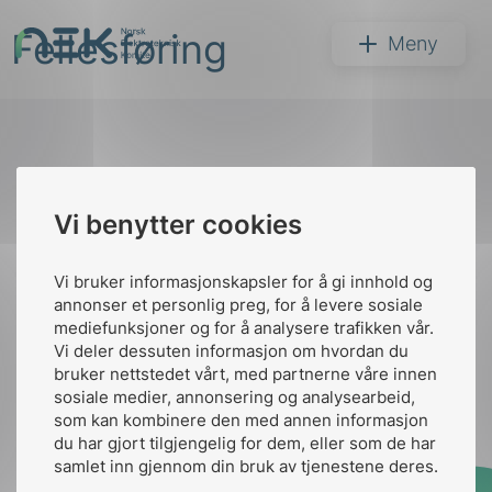
Hopp
Fellesføring
til
NEK
Meny
innhold
Til
Vi benytter cookies
Søk
toppen
Vi bruker informasjonskapsler for å gi innhold og
annonser et personlig preg, for å levere sosiale
Kontakt oss
mediefunksjoner og for å analysere trafikken vår.
Vi deler dessuten informasjon om hvordan du
Ansatte
Bruk av Cookies
bruker nettstedet vårt, med partnerne våre innen
arer
Kontakt
nek@nek.no
sosiale medier, annonsering og analysearbeid,
som kan kombinere den med annen informasjon
arder
du har gjort tilgjengelig for dem, eller som de har
apet
samlet inn gjennom din bruk av tjenestene deres.