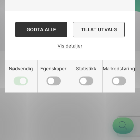
Designed and developed
by
Stem Agency
GODTA ALLE
TILLAT UTVALG
Vis detaljer
g
Nødvendig
Egenskaper
Statistikk
Markedsføring
n