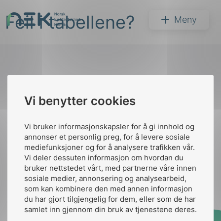
Hopp
Feil i tabellene?
til
NEK
Meny
innhold
Til
Vi benytter cookies
Søk
toppen
Vi bruker informasjonskapsler for å gi innhold og
annonser et personlig preg, for å levere sosiale
Kontakt oss
mediefunksjoner og for å analysere trafikken vår.
Vi deler dessuten informasjon om hvordan du
Ansatte
Bruk av Cookies
bruker nettstedet vårt, med partnerne våre innen
arer
Kontakt
nek@nek.no
sosiale medier, annonsering og analysearbeid,
som kan kombinere den med annen informasjon
arder
du har gjort tilgjengelig for dem, eller som de har
apet
samlet inn gjennom din bruk av tjenestene deres.