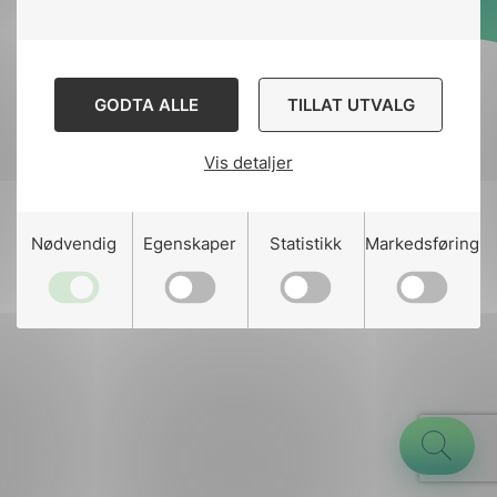
Designed and developed
by
Stem Agency
GODTA ALLE
TILLAT UTVALG
Vis detaljer
g
Nødvendig
Egenskaper
Statistikk
Markedsføring
n