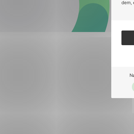
Forsvar og beredskap
dem, 
Industri og automatiseri
Norsk
English
Lavspenning
Maritime elinstallasjoner
Overføring og distribusj
Samferdsel
N
Velferdsteknologi