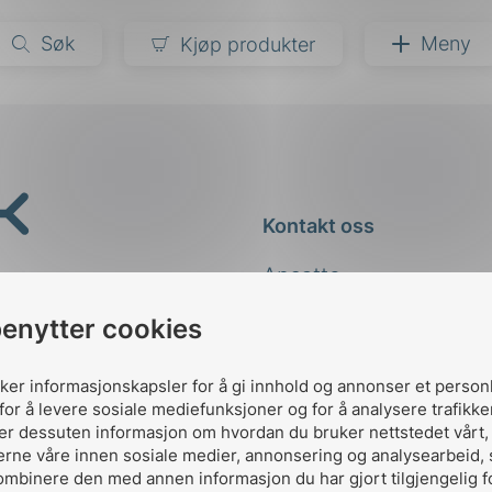
Søk
Meny
Kjøp produkter
narer
ndarder
g
Kontakt oss
ardisering
kapet
Ansatte
darder
e
Kontakt
benytter cookies
er
uker informasjonskapsler for å gi innhold og annonser et person
for å levere sosiale mediefunksjoner og for å analysere trafikke
ler dessuten informasjon om hvordan du bruker nettstedet vårt
erne våre innen sosiale medier, annonsering og analysearbeid,
ombinere den med annen informasjon du har gjort tilgjengelig f
Designed and developed 