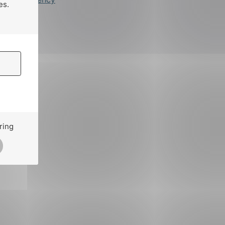
es.
ring