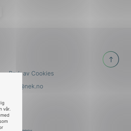
Til
toppen
Bruk av Cookies
nek@nek.no
lig
n vår.
, med
 som
or
by
Stem Agency