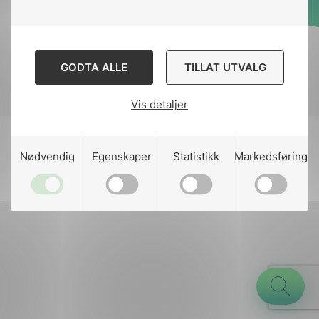
Designed and developed
by
Stem Agency
GODTA ALLE
TILLAT UTVALG
Vis detaljer
g
Nødvendig
Egenskaper
Statistikk
Markedsføring
n