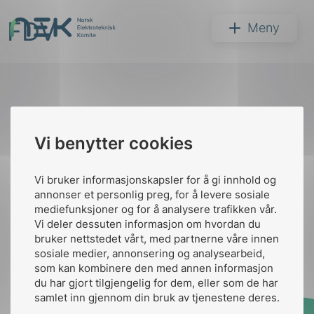
Hopp
FDV
til
NEK
Meny
innhold
Til
Vi benytter cookies
Søk
toppen
Vi bruker informasjonskapsler for å gi innhold og
annonser et personlig preg, for å levere sosiale
Kontakt oss
mediefunksjoner og for å analysere trafikken vår.
Vi deler dessuten informasjon om hvordan du
Ansatte
Bruk av Cookies
bruker nettstedet vårt, med partnerne våre innen
arer
Kontakt
nek@nek.no
sosiale medier, annonsering og analysearbeid,
som kan kombinere den med annen informasjon
arder
du har gjort tilgjengelig for dem, eller som de har
apet
samlet inn gjennom din bruk av tjenestene deres.