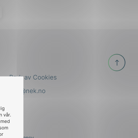
Til
toppen
Bruk av Cookies
nek@nek.no
lig
n vår.
, med
 som
or
by
Stem Agency