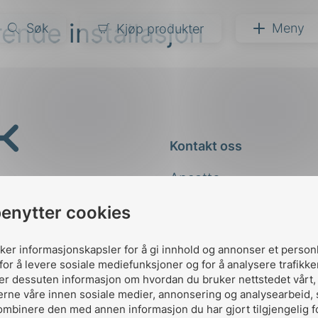
ende installasjon
Søk
Meny
Kjøp produkter
narer
ndarder
g
Kontakt oss
ardisering
kapet
Ansatte
darder
e
Kontakt
benytter cookies
er
uker informasjonskapsler for å gi innhold og annonser et person
for å levere sosiale mediefunksjoner og for å analysere trafikke
ler dessuten informasjon om hvordan du bruker nettstedet vårt
erne våre innen sosiale medier, annonsering og analysearbeid,
ombinere den med annen informasjon du har gjort tilgjengelig f
Designed and developed 