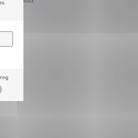
es.
ring