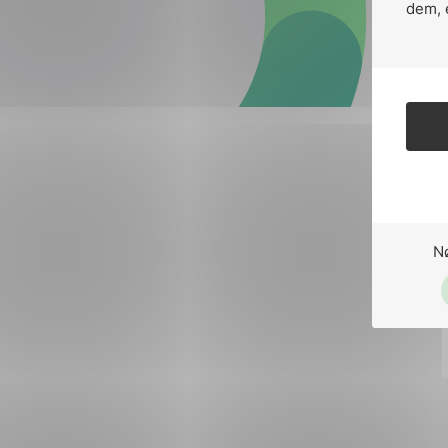
Forsvar og beredskap
dem, 
Industri og automatiseri
Norsk
English
Lavspenning
Maritime elinstallasjoner
Overføring og distribusj
Samferdsel
N
Velferdsteknologi