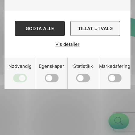
GODTA ALLE
TILLAT UTVALG
Designed and developed
by
Stem Agency
Vis detaljer
g
Nødvendig
Egenskaper
Statistikk
Markedsføring
n