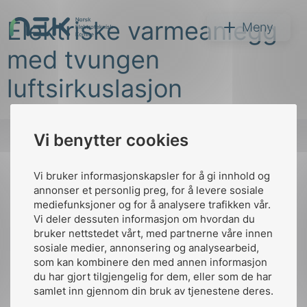
Hopp
Elektriske varmeanlegg
til
NEK
Meny
innhold
med tvungen
luftsirkuslasjon
Vi benytter cookies
Søk
Vi bruker informasjonskapsler for å gi innhold og
Til
annonser et personlig preg, for å levere sosiale
toppen
mediefunksjoner og for å analysere trafikken vår.
Vi deler dessuten informasjon om hvordan du
bruker nettstedet vårt, med partnerne våre innen
arer
sosiale medier, annonsering og analysearbeid,
Kontakt oss
som kan kombinere den med annen informasjon
arder
du har gjort tilgjengelig for dem, eller som de har
Ansatte
Bruk av Cookies
apet
samlet inn gjennom din bruk av tjenestene deres.
Kontakt
nek@nek.no