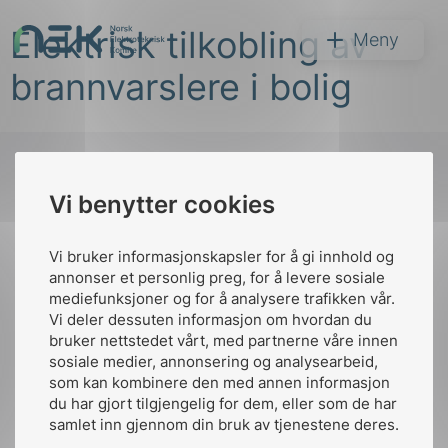
Hopp
Elektrisk tilkobling av
til
NEK
Meny
innhold
brannvarslere i bolig
Vi benytter cookies
Søk
Til
toppen
Vi bruker informasjonskapsler for å gi innhold og
annonser et personlig preg, for å levere sosiale
mediefunksjoner og for å analysere trafikken vår.
Vi deler dessuten informasjon om hvordan du
Kontakt oss
bruker nettstedet vårt, med partnerne våre innen
arer
sosiale medier, annonsering og analysearbeid,
Ansatte
Bruk av Cookies
som kan kombinere den med annen informasjon
arder
Kontakt
nek@nek.no
du har gjort tilgjengelig for dem, eller som de har
apet
samlet inn gjennom din bruk av tjenestene deres.