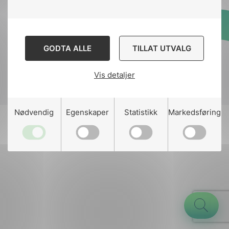
Designed and developed
GODTA ALLE
TILLAT UTVALG
by
Stem Agency
Vis detaljer
g
Nødvendig
Egenskaper
Statistikk
Markedsføring
n