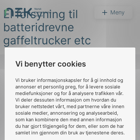
Hopp
El forsyning til
til
NEK
Meny
innhold
batteridrevne
gaffeltrucker etc
Vi benytter cookies
Søk
Vi bruker informasjonskapsler for å gi innhold og
Til
annonser et personlig preg, for å levere sosiale
toppen
mediefunksjoner og for å analysere trafikken vår.
Vi deler dessuten informasjon om hvordan du
bruker nettstedet vårt, med partnerne våre innen
arer
sosiale medier, annonsering og analysearbeid,
Kontakt oss
som kan kombinere den med annen informasjon
arder
du har gjort tilgjengelig for dem, eller som de har
Ansatte
Bruk av Cookies
apet
samlet inn gjennom din bruk av tjenestene deres.
Kontakt
nek@nek.no