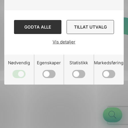
GODTA ALLE
TILLAT UTVALG
Designed and developed
by
Stem Agency
Vis detaljer
g
Nødvendig
Egenskaper
Statistikk
Markedsføring
n