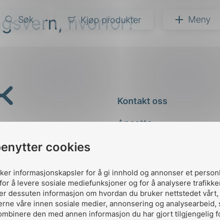
gsvern, hvorfor?
Søk
Meny
Kjøp produkter
narer
ndarder
g
Kontakt oss
ardisering
kapet
Ansatte
darder
e
Kontakt
benytter cookies
er
uker informasjonskapsler for å gi innhold og annonser et person
for å levere sosiale mediefunksjoner og for å analysere trafikke
ler dessuten informasjon om hvordan du bruker nettstedet vårt
erne våre innen sosiale medier, annonsering og analysearbeid,
ombinere den med annen informasjon du har gjort tilgjengelig f
Designed and developed 