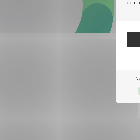
Forsvar og beredskap
dem, 
Industri og automatiseri
Norsk
English
Lavspenning
Maritime elinstallasjoner
Overføring og distribusj
Samferdsel
N
Velferdsteknologi