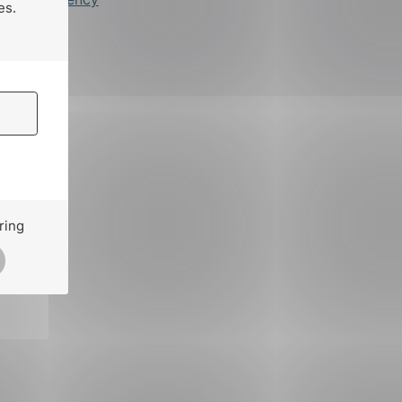
es.
ring