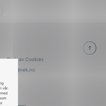
Til
toppen
Bruk av Cookies
nek@nek.no
lig
n vår.
, med
 som
or
by
Stem Agency