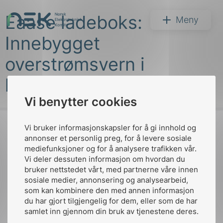
Hopp
Eaase ladeboks:
til
NEK
Meny
innhold
Innebygget
overstrømsvern i
ladebokser
Vi benytter cookies
Søk
Vi bruker informasjonskapsler for å gi innhold og
annonser et personlig preg, for å levere sosiale
mediefunksjoner og for å analysere trafikken vår.
Til
Vi deler dessuten informasjon om hvordan du
toppen
bruker nettstedet vårt, med partnerne våre innen
arer
sosiale medier, annonsering og analysearbeid,
som kan kombinere den med annen informasjon
arder
du har gjort tilgjengelig for dem, eller som de har
Kontakt oss
apet
samlet inn gjennom din bruk av tjenestene deres.
Ansatte
Bruk av Cookies