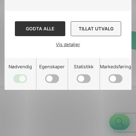
Kontakt
nek@nek.no
GODTA ALLE
TILLAT UTVALG
Vis detaljer
Designed and developed
by
Stem Agency
g
Nødvendig
Egenskaper
Statistikk
Markedsføring
n