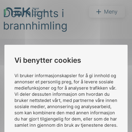
Hopp
Downlights i
til
NEK
Meny
innhold
brannhimling
Vi benytter cookies
Søk
Til
toppen
Vi bruker informasjonskapsler for å gi innhold og
annonser et personlig preg, for å levere sosiale
mediefunksjoner og for å analysere trafikken vår.
Vi deler dessuten informasjon om hvordan du
Kontakt oss
bruker nettstedet vårt, med partnerne våre innen
arer
sosiale medier, annonsering og analysearbeid,
Ansatte
Bruk av Cookies
som kan kombinere den med annen informasjon
arder
Kontakt
nek@nek.no
du har gjort tilgjengelig for dem, eller som de har
apet
samlet inn gjennom din bruk av tjenestene deres.