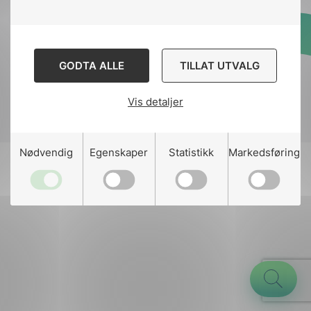
Designed and developed
GODTA ALLE
TILLAT UTVALG
by
Stem Agency
Vis detaljer
g
Nødvendig
Egenskaper
Statistikk
Markedsføring
n