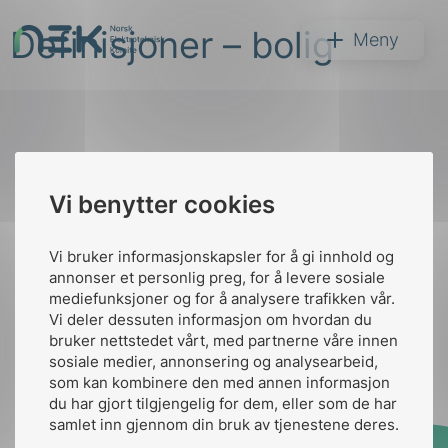
Hopp
Definisjoner – bolig
til
NEK
Meny
innhold
Til
Vi benytter cookies
Søk
toppen
Vi bruker informasjonskapsler for å gi innhold og
annonser et personlig preg, for å levere sosiale
Kontakt oss
mediefunksjoner og for å analysere trafikken vår.
Vi deler dessuten informasjon om hvordan du
Ansatte
Bruk av Cookies
bruker nettstedet vårt, med partnerne våre innen
arer
Kontakt
nek@nek.no
sosiale medier, annonsering og analysearbeid,
som kan kombinere den med annen informasjon
arder
du har gjort tilgjengelig for dem, eller som de har
apet
samlet inn gjennom din bruk av tjenestene deres.