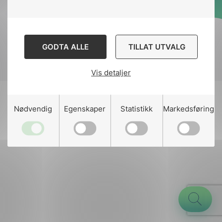
Designed and developed
by
Stem Agency
GODTA ALLE
TILLAT UTVALG
Vis detaljer
g
Nødvendig
Egenskaper
Statistikk
Markedsføring
n