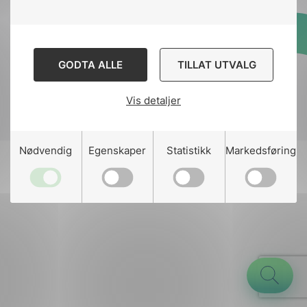
Designed and developed
GODTA ALLE
TILLAT UTVALG
by
Stem Agency
Vis detaljer
g
Nødvendig
Egenskaper
Statistikk
Markedsføring
n