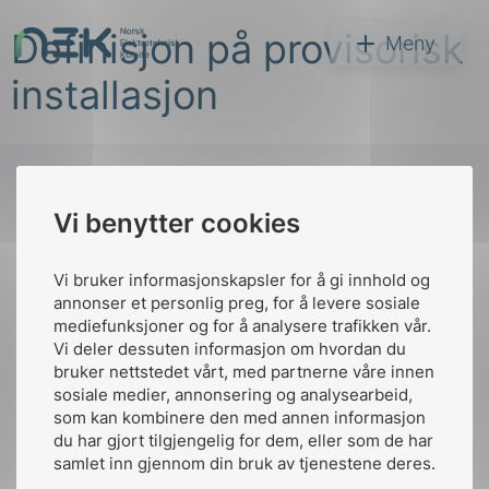
Hopp
Definisjon på provisorisk
til
NEK
Meny
innhold
installasjon
Vi benytter cookies
Søk
Til
toppen
Vi bruker informasjonskapsler for å gi innhold og
annonser et personlig preg, for å levere sosiale
mediefunksjoner og for å analysere trafikken vår.
Vi deler dessuten informasjon om hvordan du
Kontakt oss
bruker nettstedet vårt, med partnerne våre innen
arer
sosiale medier, annonsering og analysearbeid,
Ansatte
Bruk av Cookies
som kan kombinere den med annen informasjon
arder
Kontakt
nek@nek.no
du har gjort tilgjengelig for dem, eller som de har
apet
samlet inn gjennom din bruk av tjenestene deres.