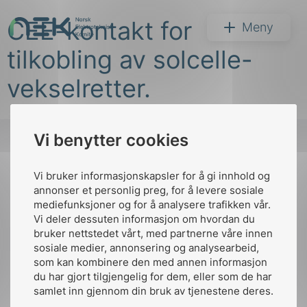
Hopp
CEE-kontakt for
til
NEK
Meny
innhold
tilkobling av solcelle-
vekselretter.
Vi benytter cookies
Søk
Vi bruker informasjonskapsler for å gi innhold og
Til
annonser et personlig preg, for å levere sosiale
toppen
mediefunksjoner og for å analysere trafikken vår.
Vi deler dessuten informasjon om hvordan du
bruker nettstedet vårt, med partnerne våre innen
arer
sosiale medier, annonsering og analysearbeid,
Kontakt oss
som kan kombinere den med annen informasjon
arder
du har gjort tilgjengelig for dem, eller som de har
Ansatte
Bruk av Cookies
apet
samlet inn gjennom din bruk av tjenestene deres.
Kontakt
nek@nek.no