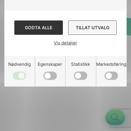
GODTA ALLE
TILLAT UTVALG
Designed and developed
by
Stem Agency
Vis detaljer
g
Nødvendig
Egenskaper
Statistikk
Markedsføring
n