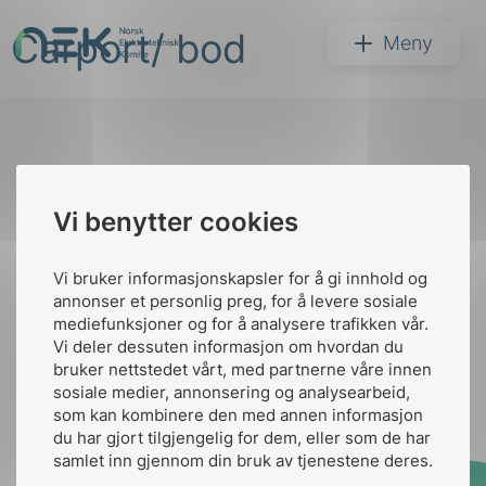
Hopp
Carport/ bod
til
NEK
Meny
innhold
Til
Vi benytter cookies
Søk
toppen
Vi bruker informasjonskapsler for å gi innhold og
annonser et personlig preg, for å levere sosiale
Kontakt oss
mediefunksjoner og for å analysere trafikken vår.
Vi deler dessuten informasjon om hvordan du
Ansatte
Bruk av Cookies
bruker nettstedet vårt, med partnerne våre innen
arer
Kontakt
nek@nek.no
sosiale medier, annonsering og analysearbeid,
som kan kombinere den med annen informasjon
arder
du har gjort tilgjengelig for dem, eller som de har
apet
samlet inn gjennom din bruk av tjenestene deres.