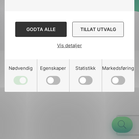
Designed and developed
by
Stem Agency
GODTA ALLE
TILLAT UTVALG
Vis detaljer
g
Nødvendig
Egenskaper
Statistikk
Markedsføring
n