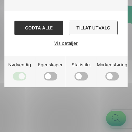
Designed and developed
GODTA ALLE
TILLAT UTVALG
by
Stem Agency
Vis detaljer
g
Nødvendig
Egenskaper
Statistikk
Markedsføring
n