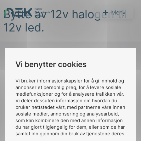
Hopp
Bytte av 12v halogen til
til
NEK
Meny
innhold
12v led.
Vi benytter cookies
Søk
Til
toppen
Vi bruker informasjonskapsler for å gi innhold og
annonser et personlig preg, for å levere sosiale
mediefunksjoner og for å analysere trafikken vår.
Vi deler dessuten informasjon om hvordan du
Kontakt oss
bruker nettstedet vårt, med partnerne våre innen
arer
sosiale medier, annonsering og analysearbeid,
Ansatte
Bruk av Cookies
som kan kombinere den med annen informasjon
arder
Kontakt
nek@nek.no
du har gjort tilgjengelig for dem, eller som de har
apet
samlet inn gjennom din bruk av tjenestene deres.