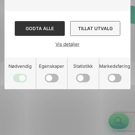
Designed and developed
GODTA ALLE
TILLAT UTVALG
by
Stem Agency
Vis detaljer
g
Nødvendig
Egenskaper
Statistikk
Markedsføring
n