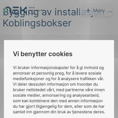
Hopp
Bygging av installasjon –
til
NEK
Meny
innhold
Koblingsbokser
Vi benytter cookies
Søk
Til
toppen
Vi bruker informasjonskapsler for å gi innhold og
annonser et personlig preg, for å levere sosiale
mediefunksjoner og for å analysere trafikken vår.
Vi deler dessuten informasjon om hvordan du
Kontakt oss
bruker nettstedet vårt, med partnerne våre innen
arer
sosiale medier, annonsering og analysearbeid,
Ansatte
Bruk av Cookies
som kan kombinere den med annen informasjon
arder
Kontakt
nek@nek.no
du har gjort tilgjengelig for dem, eller som de har
apet
samlet inn gjennom din bruk av tjenestene deres.