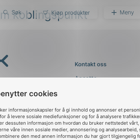
om koblingspunkt
Søk
Meny
Kjøp produkter
narer
ndarder
g
Kontakt oss
ardisering
kapet
Ansatte
darder
e
Kontakt
benytter cookies
er
uker informasjonskapsler for å gi innhold og annonser et person
for å levere sosiale mediefunksjoner og for å analysere trafikke
ler dessuten informasjon om hvordan du bruker nettstedet vårt
erne våre innen sosiale medier, annonsering og analysearbeid,
ombinere den med annen informasjon du har gjort tilgjengelig f
Designed and developed 