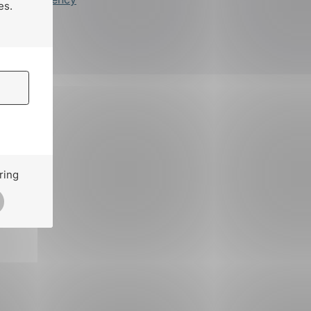
es.
ring