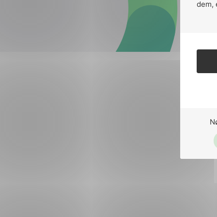
Forsvar og beredskap
dem, 
Industri og automatiseri
Norsk
English
Lavspenning
Maritime elinstallasjoner
Overføring og distribusj
Samferdsel
N
Velferdsteknologi