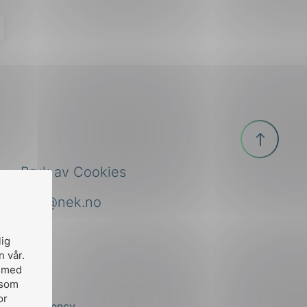
Til
toppen
Bruk av Cookies
nek@nek.no
lig
n vår.
, med
 som
or
by
Stem Agency