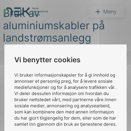
Hopp
Bruk av
til
NEK
Meny
innhold
aluminiumskabler på
landstrømsanlegg
Vi benytter cookies
Søk
Vi bruker informasjonskapsler for å gi innhold og
Til
annonser et personlig preg, for å levere sosiale
toppen
mediefunksjoner og for å analysere trafikken vår.
Vi deler dessuten informasjon om hvordan du
bruker nettstedet vårt, med partnerne våre innen
arer
sosiale medier, annonsering og analysearbeid,
Kontakt oss
som kan kombinere den med annen informasjon
arder
du har gjort tilgjengelig for dem, eller som de har
Ansatte
Bruk av Cookies
apet
samlet inn gjennom din bruk av tjenestene deres.
Kontakt
nek@nek.no