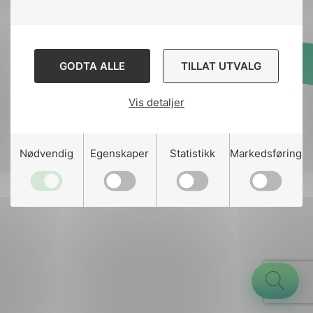
GODTA ALLE
TILLAT UTVALG
Designed and developed
by
Stem Agency
Vis detaljer
g
Nødvendig
Egenskaper
Statistikk
Markedsføring
n