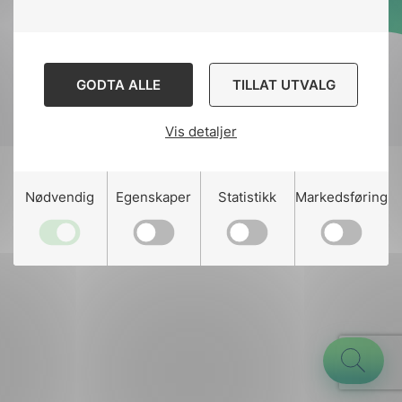
Designed and developed
by
Stem Agency
GODTA ALLE
TILLAT UTVALG
Vis detaljer
g
Nødvendig
Egenskaper
Statistikk
Markedsføring
n