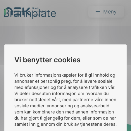
Hopp
Brannplate
til
NEK
Meny
innhold
Til
Vi benytter cookies
Søk
toppen
Vi bruker informasjonskapsler for å gi innhold og
annonser et personlig preg, for å levere sosiale
Kontakt oss
mediefunksjoner og for å analysere trafikken vår.
Vi deler dessuten informasjon om hvordan du
Ansatte
Bruk av Cookies
bruker nettstedet vårt, med partnerne våre innen
arer
Kontakt
nek@nek.no
sosiale medier, annonsering og analysearbeid,
som kan kombinere den med annen informasjon
arder
du har gjort tilgjengelig for dem, eller som de har
apet
samlet inn gjennom din bruk av tjenestene deres.