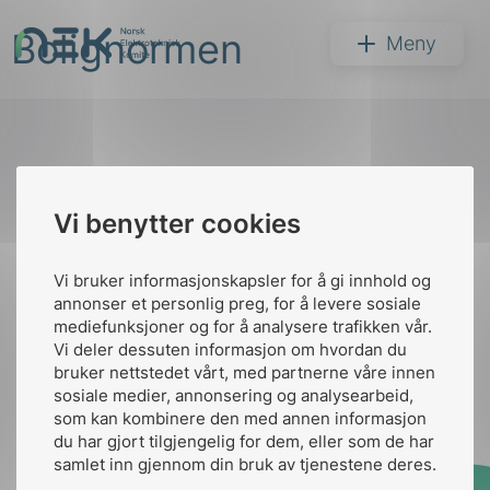
Hopp
Bolignormen
til
NEK
Meny
innhold
Til
Vi benytter cookies
Søk
toppen
Vi bruker informasjonskapsler for å gi innhold og
annonser et personlig preg, for å levere sosiale
Kontakt oss
mediefunksjoner og for å analysere trafikken vår.
Vi deler dessuten informasjon om hvordan du
Ansatte
Bruk av Cookies
bruker nettstedet vårt, med partnerne våre innen
arer
Kontakt
nek@nek.no
sosiale medier, annonsering og analysearbeid,
som kan kombinere den med annen informasjon
arder
du har gjort tilgjengelig for dem, eller som de har
apet
samlet inn gjennom din bruk av tjenestene deres.