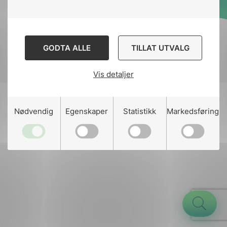
Designed and developed
by
Stem Agency
GODTA ALLE
TILLAT UTVALG
Vis detaljer
g
Nødvendig
Egenskaper
Statistikk
Markedsføring
n