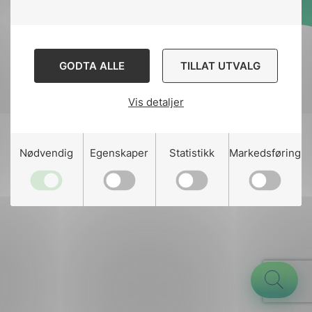
Designed and developed
by
Stem Agency
GODTA ALLE
TILLAT UTVALG
Vis detaljer
g
Nødvendig
Egenskaper
Statistikk
Markedsføring
n