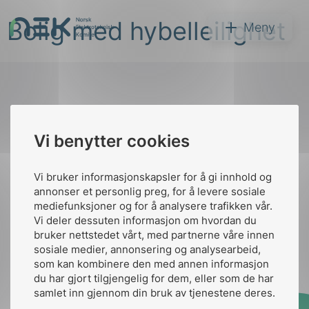
Hopp
Bolig med hybelleilighet
til
NEK
Meny
innhold
Til
Vi benytter cookies
Søk
toppen
Vi bruker informasjonskapsler for å gi innhold og
annonser et personlig preg, for å levere sosiale
Kontakt oss
mediefunksjoner og for å analysere trafikken vår.
Vi deler dessuten informasjon om hvordan du
Ansatte
Bruk av Cookies
bruker nettstedet vårt, med partnerne våre innen
arer
Kontakt
nek@nek.no
sosiale medier, annonsering og analysearbeid,
som kan kombinere den med annen informasjon
arder
du har gjort tilgjengelig for dem, eller som de har
apet
samlet inn gjennom din bruk av tjenestene deres.