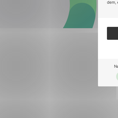
Forsvar og beredskap
dem, 
Industri og automatiseri
Norsk
English
Lavspenning
Maritime elinstallasjoner
Overføring og distribusj
Samferdsel
N
Velferdsteknologi