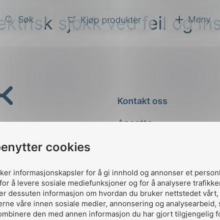
trisk sjokk ved feil og inst
Søk
Meny
Kjøp produkter
narer
ndarder
g
Kontakt oss
ardisering
kapet
Ansatte
darder
e
Kontakt
benytter cookies
er
uker informasjonskapsler for å gi innhold og annonser et person
for å levere sosiale mediefunksjoner og for å analysere trafikke
ler dessuten informasjon om hvordan du bruker nettstedet vårt
erne våre innen sosiale medier, annonsering og analysearbeid,
ombinere den med annen informasjon du har gjort tilgjengelig f
Designed and developed 