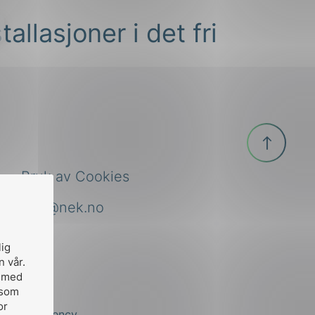
allasjoner i det fri
Til
toppen
Bruk av Cookies
nek@nek.no
lig
n vår.
, med
 som
or
by
Stem Agency