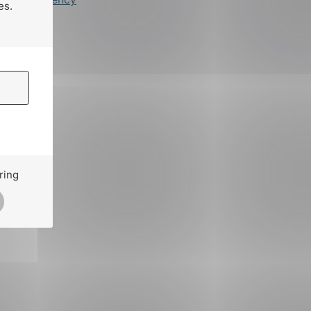
es.
ring