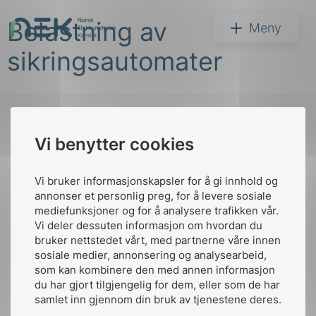
Hopp
Belastning av
til
NEK
Meny
innhold
sikringsautomater
Vi benytter cookies
Søk
Til
toppen
Vi bruker informasjonskapsler for å gi innhold og
annonser et personlig preg, for å levere sosiale
mediefunksjoner og for å analysere trafikken vår.
Vi deler dessuten informasjon om hvordan du
Kontakt oss
bruker nettstedet vårt, med partnerne våre innen
arer
sosiale medier, annonsering og analysearbeid,
Ansatte
Bruk av Cookies
som kan kombinere den med annen informasjon
arder
Kontakt
nek@nek.no
du har gjort tilgjengelig for dem, eller som de har
apet
samlet inn gjennom din bruk av tjenestene deres.