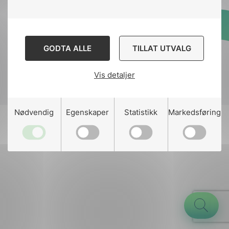
Designed and developed
GODTA ALLE
TILLAT UTVALG
by
Stem Agency
Vis detaljer
g
Nødvendig
Egenskaper
Statistikk
Markedsføring
n